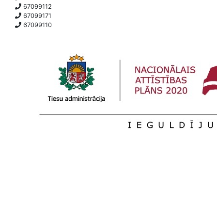
67099112
67099171
67099110