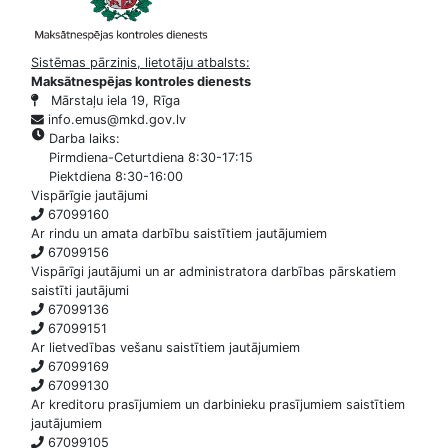
Sistēmas pārzinis, lietotāju atbalsts:
Maksātnespējas kontroles dienests
Mārstaļu iela 19, Rīga
info.emus@mkd.gov.lv
Darba laiks:
Pirmdiena-Ceturtdiena 8:30-17:15
Piektdiena 8:30-16:00
Vispārīgie jautājumi
67099160
Ar rindu un amata darbību saistītiem jautājumiem
67099156
Vispārīgi jautājumi un ar administratora darbības pārskatiem
saistīti jautājumi
67099136
67099151
Ar lietvedības vešanu saistītiem jautājumiem
67099169
67099130
Ar kreditoru prasījumiem un darbinieku prasījumiem saistītiem
jautājumiem
67099105