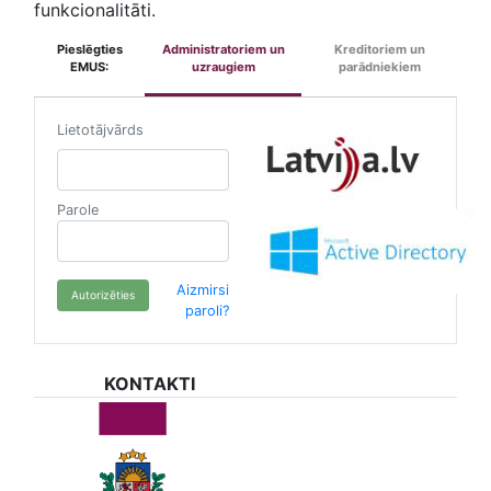
funkcionalitāti.
Pieslēgties
Administratoriem un
Kreditoriem un
EMUS:
uzraugiem
parādniekiem
Lietotājvārds
Parole
Aizmirsi
Autorizēties
paroli?
KONTAKTI